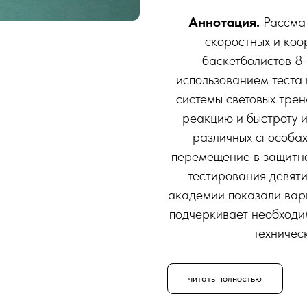
Аннотация.
Рассма
скоростных и ко
баскетболистов 8
использованием теста 
системы световых трен
реакцию и быстроту 
различных способах
перемещение в защитно
тестирования девят
академии показали вари
подчеркивает необходи
техничес
читать полностью