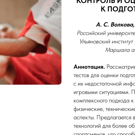
КОНТРОЛЬ И ОЦ
К ПОДГО
А. С. Волкова
Российский университ
Ульяновский институт
Маршала ав
Аннотация.
Рассматри
тестов для оценки подго
с их недостаточной инф
игровыми ситуациями. 
комплексного подхода к
физические, технические
аспекты. Предлагается 
технологий для более о
спортсменов, что спосо