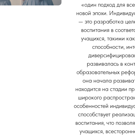
«один подход для все
новой эпохи. Индивид
— это разработка це
воспитания в соотве
учащихся, такими как
способности, инт
диверсифицирован
развивалась в кон
образовательных рефор
она начала развиват
находится на стадии пр
широкого распростран
особенностей индивиду
способствует реализа
воспитания, что позво
учащихся, всесторонн