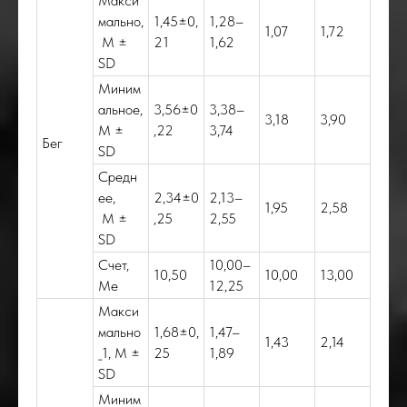
Макси
мально,
1,45±0,
1,28–
1,07
1,72
M ±
21
1,62
SD
Миним
альное,
3,56±0
3,38–
3,18
3,90
M ±
,22
3,74
Бег
SD
Средн
ее,
2,34±0
2,13–
1,95
2,58
M ±
,25
2,55
SD
Счет,
10,00–
10,50
10,00
13,00
Me
12,25
Макси
мально
1,68±0,
1,47–
1,43
2,14
_1, M ±
25
1,89
SD
Миним