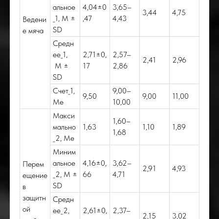
альное
4,04±0
3,65–
3,44
4,75
_1, M ±
,47
4,43
Ведени
SD
е мяча
Средн
ее_1,
2,71±0,
2,57–
2,41
2,96
M ±
17
2,86
SD
Счет_1,
9,00–
9,50
9,00
11,00
Me
10,00
Макси
1,60–
мально
1,63
1,10
1,89
1,68
_2, Me
Миним
альное
4,16±0,
3,62–
Перем
2,91
4,93
_2, M ±
66
4,71
ещение
SD
в
защитн
Средн
ой
ее_2,
2,61±0,
2,37–
2,15
3,02