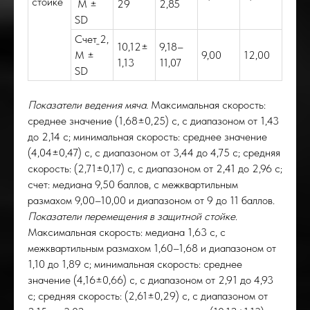
ОРО
стойке
M ±
29
2,85
SD
Счет_2,
10,12±
9,18–
M ±
9,00
12,00
1,13
11,07
SD
Показатели ведения мяча
. Максимальная скорость:
среднее значение (1,68±0,25) с, с диапазоном от 1,43
до 2,14 с; минимальная скорость: среднее значение
(4,04±0,47) с, с диапазоном от 3,44 до 4,75 с; средняя
скорость: (2,71±0,17) с, с диапазоном от 2,41 до 2,96 с;
счет: медиана 9,50 баллов, с межквартильным
размахом 9,00–10,00 и диапазоном от 9 до 11 баллов.
Показатели перемещения в защитной стойке
.
Максимальная скорость: медиана 1,63 с, с
межквартильным размахом 1,60–1,68 и диапазоном от
1,10 до 1,89 с; минимальная скорость: среднее
значение (4,16±0,66) с, с диапазоном от 2,91 до 4,93
с; средняя скорость: (2,61±0,29) с, с диапазоном от