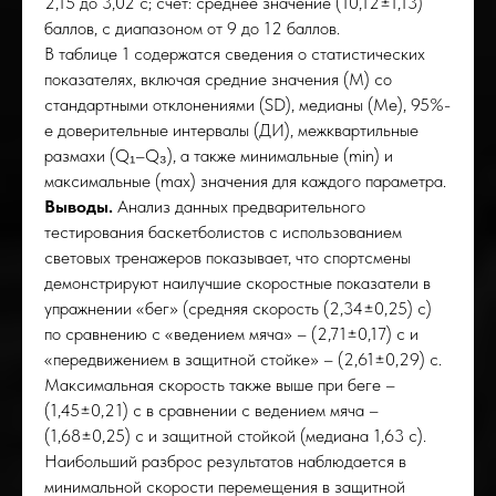
2,15 до 3,02 с; счет: среднее значение (10,12±1,13)
баллов, с диапазоном от 9 до 12 баллов.
В таблице 1 содержатся сведения о статистических
показателях, включая средние значения (M) со
стандартными отклонениями (SD), медианы (Me), 95%-
е доверительные интервалы (ДИ), межквартильные
размахи (Q₁–Q₃), а также минимальные (min) и
максимальные (max) значения для каждого параметра.
Выводы.
Анализ данных предварительного
тестирования баскетболистов с использованием
световых тренажеров показывает, что спортсмены
демонстрируют наилучшие скоростные показатели в
РО
упражнении «бег» (средняя скорость (2,34±0,25) с)
по сравнению с «ведением мяча» – (2,71±0,17) с и
«передвижением в защитной стойке» – (2,61±0,29) с.
Максимальная скорость также выше при беге –
(1,45±0,21) с в сравнении с ведением мяча –
(1,68±0,25) с и защитной стойкой (медиана 1,63 с).
Наибольший разброс результатов наблюдается в
минимальной скорости перемещения в защитной