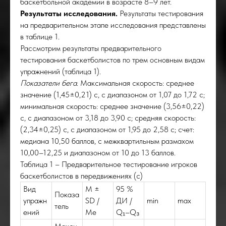
баскетбольной академии в возрасте 8–9 лет.
Результаты исследования.
Результаты тестирования
на предварительном этапе исследования представлены
в таблице 1.
Рассмотрим результаты предварительного
тестирования баскетболистов по трем основным видам
упражнений (таблица 1).
Показатели бега
. Максимальная скорость: среднее
значение (1,45±0,21) с, с диапазоном от 1,07 до 1,72 с;
минимальная скорость: среднее значение (3,56±0,22)
с, с диапазоном от 3,18 до 3,90 с; средняя скорость:
(2,34±0,25) с, с диапазоном от 1,95 до 2,58 с; счет:
медиана 10,50 баллов, с межквартильным размахом
10,00–12,25 и диапазоном от 10 до 13 баллов.
Таблица 1 – Предварительное тестирование игроков
баскетболистов в передвижениях (с)
Вид
M ±
95 %
Показа
упражн
SD /
ДИ /
min
max
тель
ений
Me
Q₁–Q₃