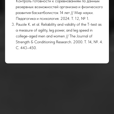
Контроль готовности к соревнованиям по данным
резервных возможностей организма и физического
развития баскетболисток 14 лет // Мир науки.
Педагогика и психология. 2024. Т. 12, № 1.
Pauole K. et al. Reliability and validity of the T-test as
a measure of agility, leg power, and leg speed in
ТАК
college-aged men and women // The Journal of
Strength & Conditioning Research. 2000. Т. 14, №. 4.
С. 443–450.