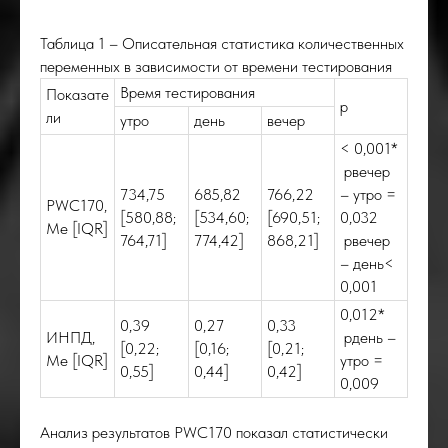
Таблица 1 – Описательная статистика количественных
переменных в зависимости от времени тестирования
Время тестирования
Показате
p
ли
утро
день
вечер
< 0,001*
pвечер
734,75
685,82
766,22
– утро =
PWC170,
[580,88;
[534,60;
[690,51;
0,032
Me [IQR]
764,71]
774,42]
868,21]
pвечер
– день<
0,001
0,012*
0,39
0,27
0,33
ИНПД,
pдень –
[0,22;
[0,16;
[0,21;
Me [IQR]
утро =
0,55]
0,44]
0,42]
0,009
Анализ результатов PWC170 показал статистически