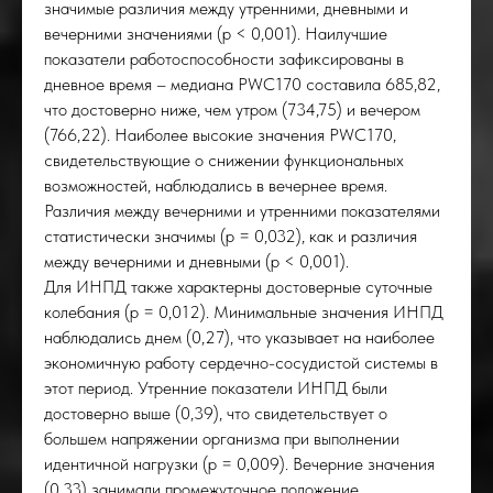
значимые различия между утренними, дневными и
вечерними значениями (p < 0,001). Наилучшие
показатели работоспособности зафиксированы в
дневное время – медиана PWC170 составила 685,82,
что достоверно ниже, чем утром (734,75) и вечером
(766,22). Наиболее высокие значения PWC170,
свидетельствующие о снижении функциональных
возможностей, наблюдались в вечернее время.
Различия между вечерними и утренними показателями
статистически значимы (p = 0,032), как и различия
между вечерними и дневными (p < 0,001).
Для ИНПД также характерны достоверные суточные
колебания (p = 0,012). Минимальные значения ИНПД
наблюдались днем (0,27), что указывает на наиболее
экономичную работу сердечно-сосудистой системы в
этот период. Утренние показатели ИНПД были
достоверно выше (0,39), что свидетельствует о
большем напряжении организма при выполнении
идентичной нагрузки (p = 0,009). Вечерние значения
(0,33) занимали промежуточное положение.