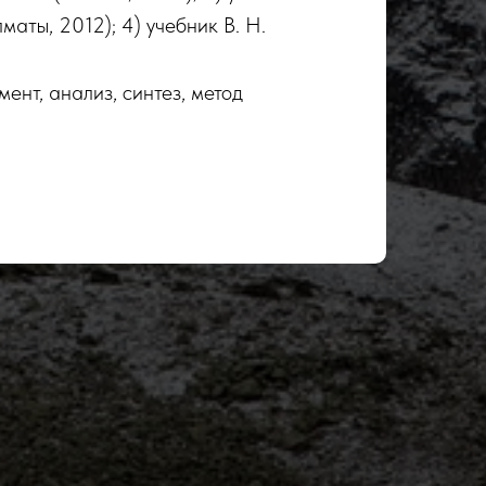
аты, 2012); 4) учебник В. Н.
нт, анализ, синтез, метод