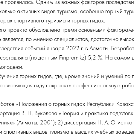
ее проявилась. Одним из важных факторов последстви
колько активных видов туризма, особенно горный тури
орах спортивного туризма и горных гидах.
ого проекта обусловлена тремя основными факторам
 является, по мнению специалистов, достаточно высо
ледствия событий января 2022 г. в Алматы. Безрабо
 составляла (по данным Finprom.kz) 5,2 %. На самом 
молодежи.
учения горных гидов, где, кроме знаний и умений по 
 позволяющая гиду сохранять профессиональную рабо
ботке «Положения о горных гидах Республики Казахс
сертация В. Н. Вуколова «Теория и практика подготов
ениях» (Алматы, 2001); 2) диссертация Н. А. Огиен
и спортивных видов туризма в высших учебных заведен