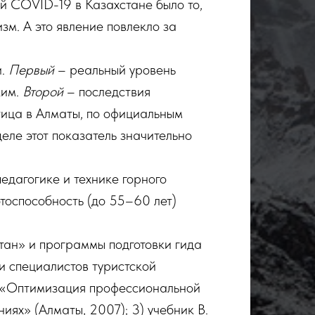
й COVID-19 в Казахстане было то,
зм. А это явление повлекло за
и.
Первый
– реальный уровень
ким.
Второй
– последствия
тица в Алматы, по официальным
деле этот показатель значительно
педагогике и технике горного
тоспособность (до 55–60 лет)
тан» и программы подготовки гида
ки специалистов туристской
ко «Оптимизация профессиональной
иях» (Алматы, 2007); 3) учебник В.