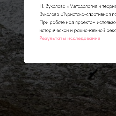
Н. Вуколова «Методология и теория
Вуколова «Туристско-спортивная по
При работе над проектом использо
исторической и рациональной реко
Результаты исследования