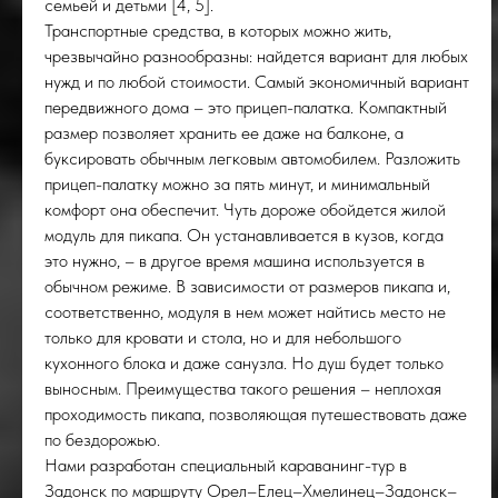
семьей и детьми [4, 5].
Транспортные средства, в которых можно жить,
чрезвычайно разнообразны: найдется вариант для любых
нужд и по любой стоимости. Самый экономичный вариант
передвижного дома – это прицеп-палатка. Компактный
размер позволяет хранить ее даже на балконе, а
буксировать обычным легковым автомобилем. Разложить
прицеп-палатку можно за пять минут, и минимальный
комфорт она обеспечит. Чуть дороже обойдется жилой
модуль для пикапа. Он устанавливается в кузов, когда
это нужно, – в другое время машина используется в
обычном режиме. В зависимости от размеров пикапа и,
соответственно, модуля в нем может найтись место не
только для кровати и стола, но и для небольшого
кухонного блока и даже санузла. Но душ будет только
выносным. Преимущества такого решения – неплохая
проходимость пикапа, позволяющая путешествовать даже
по бездорожью.
Нами разработан специальный караванинг-тур в
Задонск по маршруту Орел–Елец–Хмелинец–Задонск–