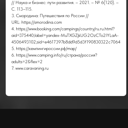
ТАК
// Наука и бизнес: пути развития. – 2021. – № 6(120). –
С. 113–115.
3. Смородина: Путешествия по России //
URL: https://smorodina.com
4. https://www.booking.com/campings/country/ru.ru.html?
aid=375440;label=yandex-MuTXGZjkUG2OzCTo2IYLaA-
4506493102;sid=e4617397b8dd9d5d3f190830322c7064
5. https://кемпингироссии.рф/map/
6. https://www.camping.info/ru/страна/россия?
adults=2&flex=2
7. www.caravaning.ru