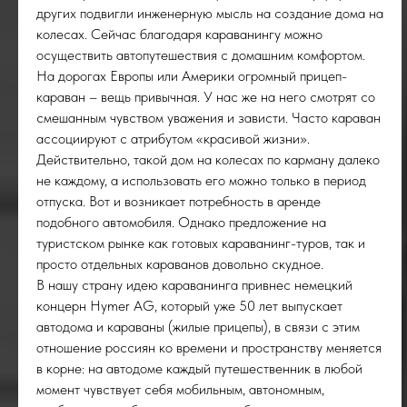
других подвигли инженерную мысль на создание дома на
колесах. Сейчас благодаря караванингу можно
осуществить автопутешествия с домашним комфортом.
ОС
На дорогах Европы или Америки огромный прицеп-
караван – вещь привычная. У нас же на него смотрят со
смешанным чувством уважения и зависти. Часто караван
ассоциируют с атрибутом «красивой жизни».
Действительно, такой дом на колесах по карману далеко
не каждому, а использовать его можно только в период
отпуска. Вот и возникает потребность в аренде
подобного автомобиля. Однако предложение на
туристском рынке как готовых караванинг-туров, так и
просто отдельных караванов довольно скудное.
В нашу страну идею караванинга привнес немецкий
концерн Hymer AG, который уже 50 лет выпускает
автодома и караваны (жилые прицепы), в связи с этим
отношение россиян ко времени и пространству меняется
в корне: на автодоме каждый путешественник в любой
момент чувствует себя мобильным, автономным,