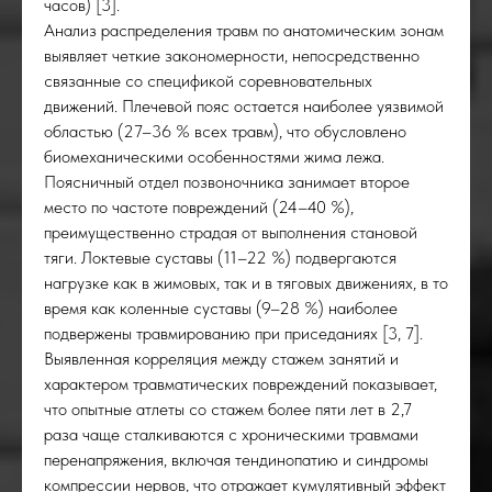
СТИ
часов) [3].
Анализ распределения травм по анатомическим зонам
выявляет четкие закономерности, непосредственно
связанные со спецификой соревновательных
движений. Плечевой пояс остается наиболее уязвимой
областью (27–36 % всех травм), что обусловлено
биомеханическими особенностями жима лежа.
Поясничный отдел позвоночника занимает второе
место по частоте повреждений (24–40 %),
преимущественно страдая от выполнения становой
тяги. Локтевые суставы (11–22 %) подвергаются
нагрузке как в жимовых, так и в тяговых движениях, в то
время как коленные суставы (9–28 %) наиболее
подвержены травмированию при приседаниях [3, 7].
Выявленная корреляция между стажем занятий и
характером травматических повреждений показывает,
что опытные атлеты со стажем более пяти лет в 2,7
раза чаще сталкиваются с хроническими травмами
перенапряжения, включая тендинопатию и синдромы
компрессии нервов, что отражает кумулятивный эффект