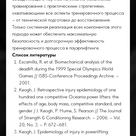
РОС
травмирования с практическими стратегиями,
охватывающими все аспекты тренировочного процесса
– от технической подготовки до восстановления.
Только системная реализация всех компонентов этого
подхода может обеспечить максимальную
безопасность и долгосрочную эффективность
тренировочного процесса в пауэрлифтинге.
Список литературы
Escamilla, R. et al. Biomechanical analysis of the
deadlift during the 1999 Special Olympics World
Games // ISBS-Conference Proceedings Archive. –
2001.
Keogh, J. Retrospective injury epidemiology of one
hundred one competitive Oceania power lifters: the
effects of age, body mass, competitive standard, and
gender / J. Keogh, P. Hume, S. Pearson // The Journal
of Strength & Conditioning Research. – 2006. – Vol.
20, No. 3. – P. 672–681.
Keogh, J. Epidemiology of injury in powerlifting: