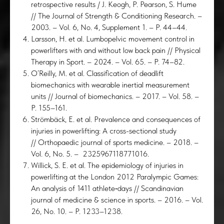
retrospective results / J. Keogh, P. Pearson, S. Hume
// The Journal of Strength & Conditioning Research. –
2003. – Vol. 6, No. 4, Supplement 1. – P. 44–44.
Larsson, H. et al. Lumbopelvic movement control in
powerlifters with and without low back pain // Physical
Therapy in Sport. – 2024. – Vol. 65. – P. 74–82.
O’Reilly, M. et al. Classification of deadlift
biomechanics with wearable inertial measurement
units // Journal of biomechanics. – 2017. – Vol. 58. –
АКТ
P. 155–161.
Strömbäck, E. et al. Prevalence and consequences of
injuries in powerlifting: A cross-sectional study
// Orthopaedic journal of sports medicine. – 2018. –
Vol. 6, No. 5. – 2325967118771016.
Willick, S. E. et al. The epidemiology of injuries in
powerlifting at the London 2012 Paralympic Games:
An analysis of 1411 athlete‐days // Scandinavian
journal of medicine & science in sports. – 2016. – Vol.
26, No. 10. – P. 1233–1238.