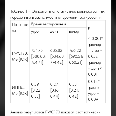
Таблица 1 – Описательная статистика количественных
переменных в зависимости от времени тестирования
Время тестирования
Показате
p
ли
утро
день
вечер
< 0,001*
pвечер
734,75
685,82
766,22
– утро =
PWC170,
[580,88;
[534,60;
[690,51;
0,032
Me [IQR]
764,71]
774,42]
868,21]
pвечер
– день<
0,001
0,012*
0,39
0,27
0,33
ИНПД,
pдень –
[0,22;
[0,16;
[0,21;
Me [IQR]
утро =
0,55]
0,44]
0,42]
0,009
Анализ результатов PWC170 показал статистически