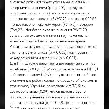
значимые различия между утренними, дневными и
вечерними значениями (p < 0,001). Наилучшие
показатели работоспособности зафиксированы в
дневное время – медиана PWC170 составила 685,82,
что достоверно ниже, чем утром (734,75) и вечером
(766,22). Наиболее высокие значения PWC170,
свидетельствующие о снижении функциональных
возможностей, наблюдались в вечернее время.
Различия между вечерними и утренними показателями
статистически значимы (p = 0,032), как и различия
между вечерними и дневными (p < 0,001).
Для ИНПД также характерны достоверные суточные
колебания (p = 0,012). Минимальные значения ИНПД
наблюдались днем (0,27), что указывает на наиболее
экономичную работу сердечно-сосудистой системы в
этот период. Утренние показатели ИНПД были
достоверно выше (0,39), что свидетельствует о
большем напряжении организма при выполнении
идентичной нагрузки (p = 0,009). Вечерние значения
(0,33) занимали промежуточное положение.