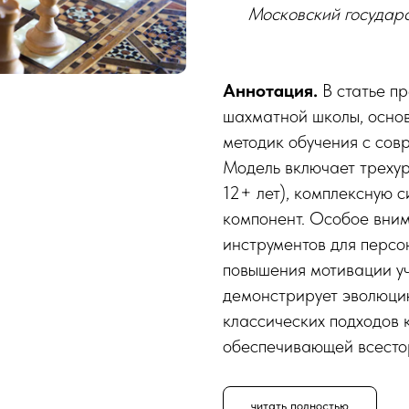
Московский государс
Аннотация.
В статье п
шахматной школы, осно
методик обучения с со
Модель включает трехуро
12+ лет), комплексную 
компонент. Особое вни
инструментов для персо
повышения мотивации у
демонстрирует эволюци
классических подходов 
обеспечивающей всесто
читать полностью